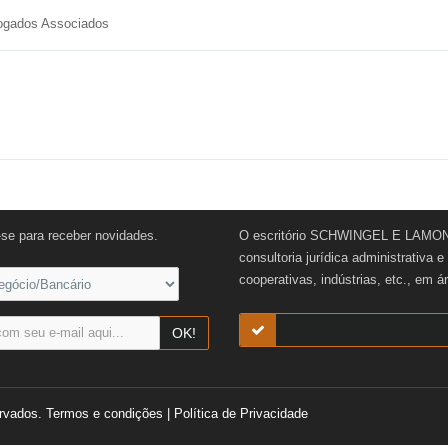
vogados Associados
-se para receber novidades.
O escritório SCHWINGEL E LAMONI
consultoria jurídica administrativa 
cooperativas, indústrias, etc., em á
OK!
rvados.
Termos e condições
|
Política de Privacidade