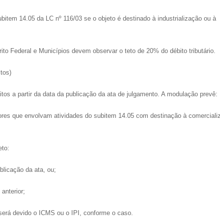
subitem 14.05 da LC nº 116/03 se o objeto é destinado à industrialização ou à
rito Federal e Municípios devem observar o teto de 20% do débito tributário.
tos)
tos a partir da data da publicação da ata de julgamento. A modulação prevê:
dores que envolvam atividades do subitem 14.05 com destinação à comerciali
eto:
ublicação da ata, ou;
anterior;
será devido o ICMS ou o IPI, conforme o caso.