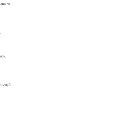
ária de
o
nto,
odização,