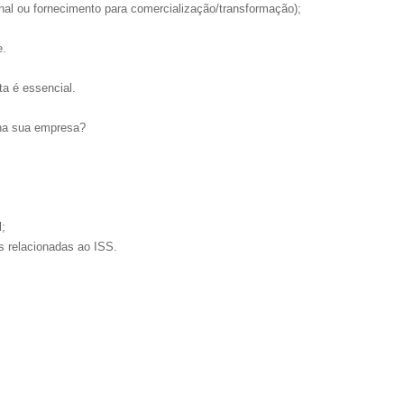
nal ou fornecimento para comercialização/transformação);
e.
ta é essencial.
 na sua empresa?
l;
s relacionadas ao ISS.