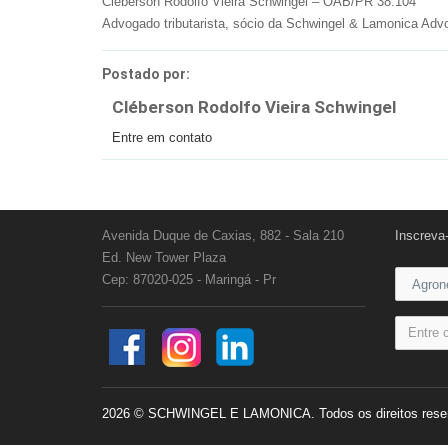
Cléberson Rodolfo Vieira Schwingel – OAB/PR 38.104
Advogado tributarista, sócio da Schwingel & Lamonica Ad
Postado por:
Cléberson Rodolfo Vieira Schwingel
Entre em contato
Avenida Duque de Caxias, 882 - Sala 210
Inscreva
Ed. New Tower Plaza
Cep: 87020-025 - Maringá - Pr
2026 © SCHWINGEL E LAMONICA. Todos os direitos rese