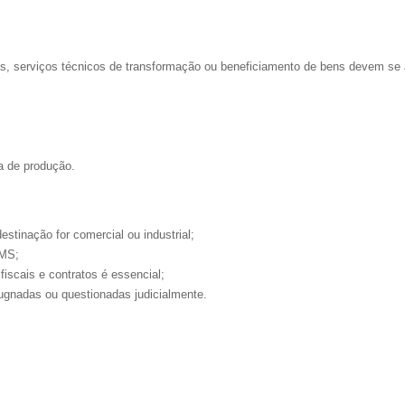
, serviços técnicos de transformação ou beneficiamento de bens devem se a
a de produção.
stinação for comercial ou industrial;
CMS;
iscais e contratos é essencial;
ugnadas ou questionadas judicialmente.