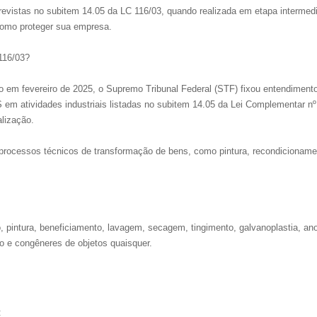
revistas no subitem 14.05 da LC 116/03, quando realizada em etapa intermedi
 como proteger sua empresa.
116/03?
o em fevereiro de 2025, o Supremo Tribunal Federal (STF) fixou entendiment
SS em atividades industriais listadas no subitem 14.05 da Lei Complementar nº
alização.
processos técnicos de transformação de bens, como pintura, recondicioname
 pintura, beneficiamento, lavagem, secagem, tingimento, galvanoplastia, an
to e congêneres de objetos quaisquer.
: