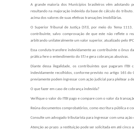
A grande maioria dos Municípios brasileiros vêm adotando pr
resultando na majoração indevida da base de cálculo do tributo
acima dos valores de suas efetivas transações imobiliárias.
O Superior Tribunal de Justiça (STJ), por meio do Tema 1113,
contribuinte, salvo comprovação de que este não reflete o rea
arbitrando unilateralmente um valor superior, atualizado pelo I
Essa conduta transfere indevidamente ao contribuinte o ônus da
prática fere o entendimento do STJ e gera cobranças abusivas.
Diante dessa ilegalidade, os contribuintes que pagaram ITBI 
indevidamente recolhidos, conforme previsto no artigo 165 do
previamente podem ingressar com ação judicial para pleitear a d
O que fazer em caso de cobrança indevida?
Verifique o valor do ITBI pago e compare com o valor da transação
Reúna documentos comprobatórios, como escritura pública e c
Consulte um advogado tributarista para ingressar com uma ação d
Atenção ao prazo: a restituição pode ser solicitada em até cinco