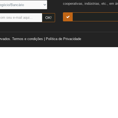
cooperativas, indústrias, etc., em á
OK!
rvados.
Termos e condições
|
Política de Privacidade