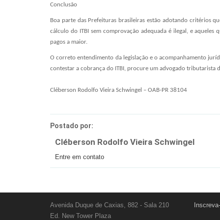
Conclusão
Boa parte das Prefeituras brasileiras estão adotando critérios q
cálculo do ITBI sem comprovação adequada é ilegal, e aqueles q
pagos a maior.
O correto entendimento da legislação e o acompanhamento jurídi
contestar a cobrança do ITBI, procure um advogado tributarista d
Cléberson Rodolfo Vieira Schwingel – OAB-PR 38104
Postado por:
Cléberson Rodolfo Vieira Schwingel
Entre em contato
Avenida Duque de Caxias, 882 - Sala 210
Inscreva
Ed. New Tower Plaza