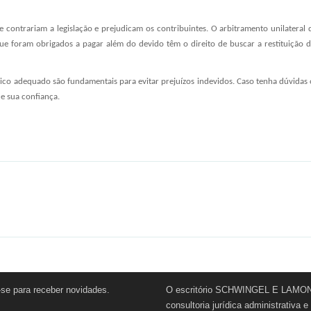
ue contrariam a legislação e prejudicam os contribuintes. O arbitramento unilateral 
ue foram obrigados a pagar além do devido têm o direito de buscar a restituição d
co adequado são fundamentais para evitar prejuízos indevidos. Caso tenha dúvidas 
e sua confiança.
-se para receber novidades.
O escritório SCHWINGEL E LAMONI
consultoria jurídica administrativa 