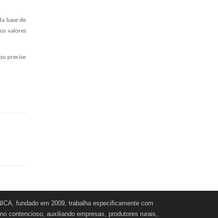
da base de
os valores
ou precise
CA, fundado em 2009, trabalha especificamente com
e no contencioso, auxiliando empresas, produtores rurais,