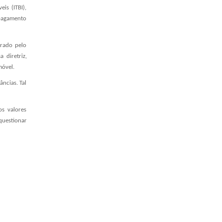
is (ITBI),
 pagamento
arado pelo
 diretriz,
móvel.
ncias. Tal
os valores
questionar