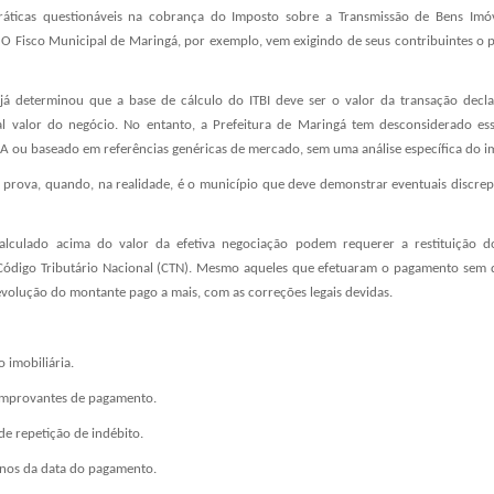
áticas questionáveis na cobrança do Imposto sobre a Transmissão de Bens Imóve
. O Fisco Municipal de Maringá, por exemplo, vem exigindo de seus contribuintes o
 já determinou que a base de cálculo do ITBI deve ser o valor da transação decl
l valor do negócio. No entanto, a Prefeitura de Maringá tem desconsiderado essa
PCA ou baseado em referências genéricas de mercado, sem uma análise específica do i
 prova, quando, na realidade, é o município que deve demonstrar eventuais discrepâ
calculado acima do valor da efetiva negociação podem requerer a restituição d
 Código Tributário Nacional (CTN). Mesmo aqueles que efetuaram o pagamento sem 
evolução do montante pago a mais, com as correções legais devidas.
 imobiliária.
omprovantes de pagamento.
e repetição de indébito.
 anos da data do pagamento.