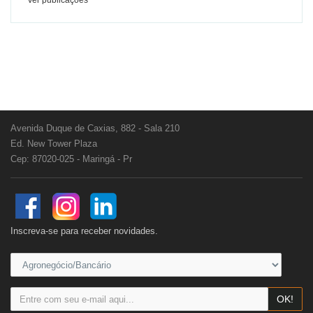
Ver publicações
Avenida Duque de Caxias, 882 - Sala 210
Ed. New Tower Plaza
Cep: 87020-025 - Maringá - Pr
Inscreva-se para receber novidades.
OK!