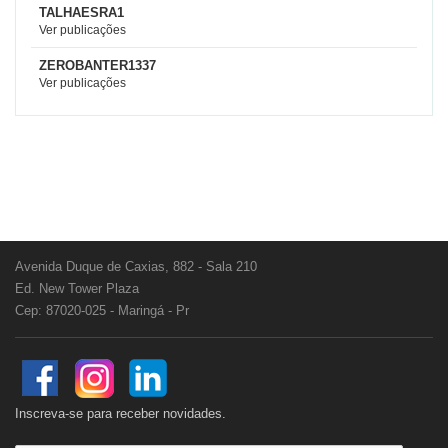
TALHAESRA1
Ver publicações
ZEROBANTER1337
Ver publicações
Avenida Duque de Caxias, 882 - Sala 210
Ed. New Tower Plaza
Cep: 87020-025 - Maringá - Pr
Inscreva-se para receber novidades.