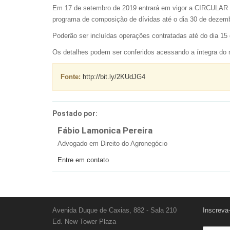
Em 17 de setembro de 2019 entrará em vigor a CIRCULAR 
programa de composição de dívidas até o dia 30 de dezem
Poderão ser incluídas operações contratadas até do dia 15
Os detalhes podem ser conferidos acessando a íntegra do n
Fonte:
http://bit.ly/2KUdJG4
Postado por:
Fábio Lamonica Pereira
Advogado em Direito do Agronegócio
Entre em contato
Avenida Duque de Caxias, 882 - Sala 210
Inscreva
Ed. New Tower Plaza