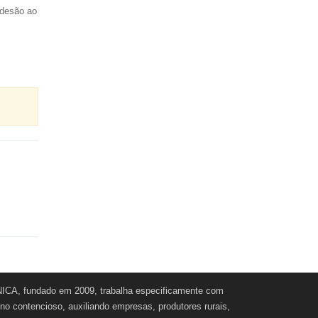
adesão ao
CA, fundado em 2009, trabalha especificamente com
e no contencioso, auxiliando empresas, produtores rurais,