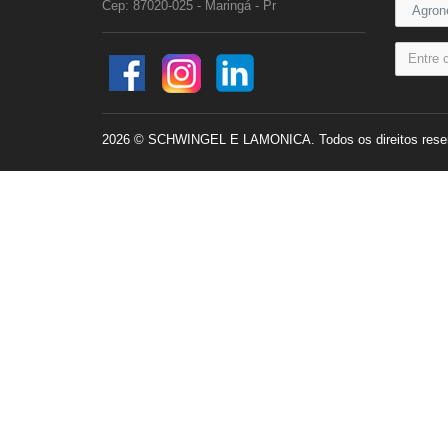
Cep: 87020-025 - Maringá - Pr
2026 © SCHWINGEL E LAMONICA. Todos os direitos rese