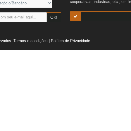
cooperativas, indústrias, etc., em á
OK!
rvados.
Termos e condições
|
Política de Privacidade