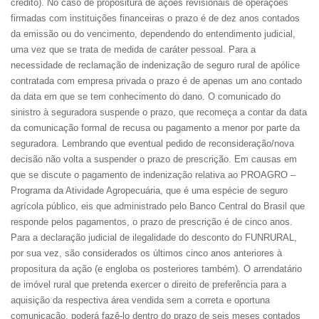
crédito). No caso de propositura de ações revisionais de operações
firmadas com instituições financeiras o prazo é de dez anos contados
da emissão ou do vencimento, dependendo do entendimento judicial,
uma vez que se trata de medida de caráter pessoal. Para a
necessidade de reclamação de indenização de seguro rural de apólice
contratada com empresa privada o prazo é de apenas um ano contado
da data em que se tem conhecimento do dano. O comunicado do
sinistro à seguradora suspende o prazo, que recomeça a contar da data
da comunicação formal de recusa ou pagamento a menor por parte da
seguradora. Lembrando que eventual pedido de reconsideração/nova
decisão não volta a suspender o prazo de prescrição. Em causas em
que se discute o pagamento de indenização relativa ao PROAGRO –
Programa da Atividade Agropecuária, que é uma espécie de seguro
agrícola público, eis que administrado pelo Banco Central do Brasil que
responde pelos pagamentos, o prazo de prescrição é de cinco anos.
Para a declaração judicial de ilegalidade do desconto do FUNRURAL,
por sua vez, são considerados os últimos cinco anos anteriores à
propositura da ação (e engloba os posteriores também). O arrendatário
de imóvel rural que pretenda exercer o direito de preferência para a
aquisição da respectiva área vendida sem a correta e oportuna
comunicação, poderá fazê-lo dentro do prazo de seis meses contados