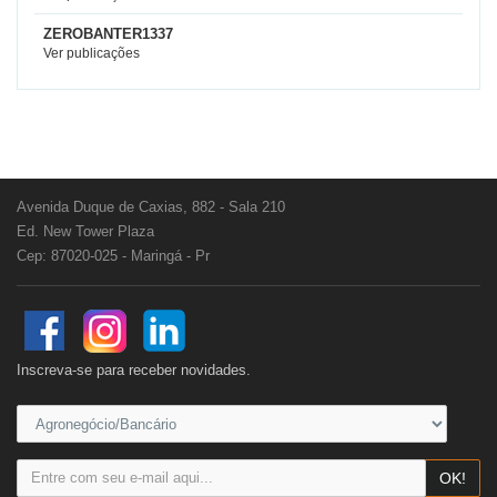
ZEROBANTER1337
Ver publicações
Avenida Duque de Caxias, 882 - Sala 210
Ed. New Tower Plaza
Cep: 87020-025 - Maringá - Pr
Inscreva-se para receber novidades.
OK!