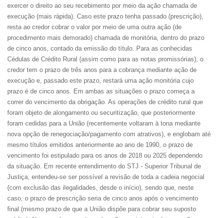
exercer o direito ao seu recebimento por meio da ação chamada de
execução (mais rápida). Caso este prazo tenha passado (prescrição),
resta ao credor cobrar o valor por meio de uma outra ação (de
procedimento mais demorado) chamada de monitória, dentro do prazo
de cinco anos, contado da emissão do título. Para as conhecidas
Cédulas de Crédito Rural (assim como para as notas promissórias), o
credor tem o prazo de três anos para a cobrança mediante ação de
execução e, passado este prazo, restará uma ação monitória cujo
prazo é de cinco anos. Em ambas as situações o prazo começa a
correr do vencimento da obrigação. As operações de crédito rural que
foram objeto de alongamento ou securitização, que posteriormente
foram cedidas para a União (recentemente voltaram à tona mediante
nova opção de renegociação/pagamento com atrativos), e englobam até
mesmo títulos emitidos anteriormente ao ano de 1990, o prazo de
vencimento foi estipulado para os anos de 2018 ou 2025 dependendo
da situação. Em recente entendimento do STJ - Superior Tribunal de
Justiça, entendeu-se ser possível a revisão de toda a cadeia negocial
(com exclusão das ilegalidades, desde o início), sendo que, neste
caso, o prazo de prescrição seria de cinco anos após o vencimento
final (mesmo prazo de que a União dispõe para cobrar seu suposto